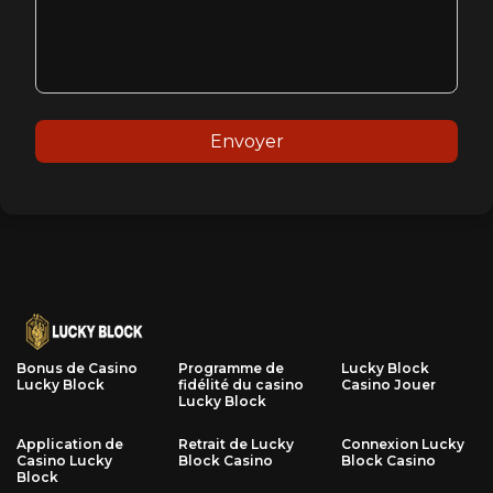
Envoyer
Bonus de Casino
Programme de
Lucky Block
Lucky Block
fidélité du casino
Casino Jouer
Lucky Block
Application de
Retrait de Lucky
Connexion Lucky
Casino Lucky
Block Casino
Block Casino
Block