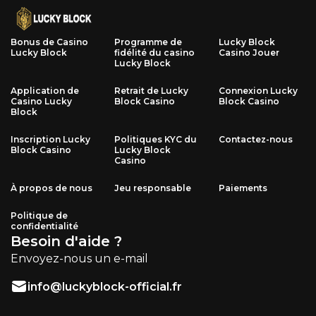
Bonus de Casino
Programme de
Lucky Block
Lucky Block
fidélité du casino
Casino Jouer
Lucky Block
Application de
Retrait de Lucky
Connexion Lucky
Casino Lucky
Block Casino
Block Casino
Block
Inscription Lucky
Politiques KYC du
Contactez-nous
Block Casino
Lucky Block
Casino
À propos de nous
Jeu responsable
Paiements
Politique de
confidentialité
Besoin d'aide ?
Envoyez-nous un e-mail
info@luckyblock-official.fr