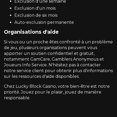
Exclusion d'une semaine
Exclusion d'un mois
Exclusion de six mois
Auto-exclusion permanente
Organisations d'aide
Si vous ou un proche êtes confronté à un problème
de jeu, plusieurs organisations peuvent vous
apporter un soutien confidentiel et gratuit,
notamment GamCare, Gamblers Anonymous et
Joueurs Info Service. N'hésitez pas à contacter
notre service client pour obtenir plus d'informations
sur les ressources d'aide disponibles.
Chez Lucky Block Casino, votre bien-être est notre
priorité. Jouez pour le plaisir, jouez de manière
responsable.